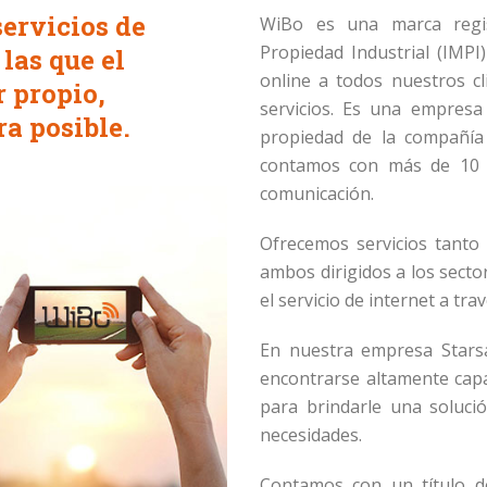
ervicios de
WiBo es una marca regis
Propiedad Industrial (IMPI
las que el
online a todos nuestros c
r propio,
servicios. Es una empres
ra posible.
propiedad de la compañía 
contamos con más de 10 a
comunicación.
Ofrecemos servicios tanto d
ambos dirigidos a los sect
el servicio de internet a tra
En nuestra empresa Starsat
encontrarse altamente capa
para brindarle una soluci
necesidades.
Contamos con un título d