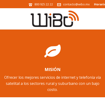
800 925 22 22
contacto@wibo.mx
Horari
MISIÓN
Ofrecer los mejores servicios de internet y telefonía vía
satelital a los sectores rural y suburbano con un bajo
costo.