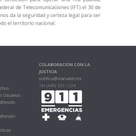
ederal de Telecomunicaciones (IFT) el 30 de
os da la seguridad y certeza legal para ser
do el territorio nacional.
COLABORACION CON LA
JUSTICIA
notifica@starsatel.mx
Tel (449) 333 1234
echos
s Usuarios
Adhesión
Adhesión
cticas