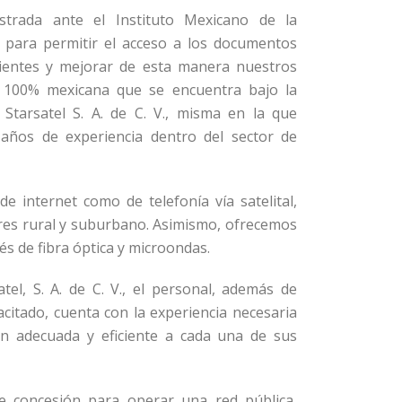
trada ante el Instituto Mexicano de la
) para permitir el acceso a los documentos
lientes y mejorar de esta manera nuestros
a 100% mexicana que se encuentra bajo la
Starsatel S. A. de C. V., misma en la que
ños de experiencia dentro del sector de
e internet como de telefonía vía satelital,
ores rural y suburbano. Asimismo, ofrecemos
vés de fibra óptica y microondas.
el, S. A. de C. V., el personal, además de
citado, cuenta con la experiencia necesaria
ón adecuada y eficiente a cada una de sus
e concesión para operar una red pública,