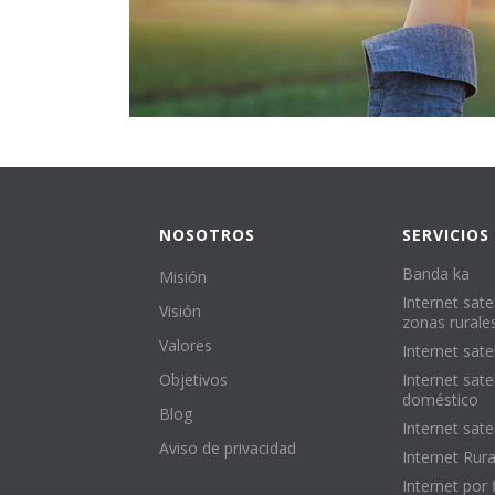
NOSOTROS
SERVICIOS
Banda ka
Misión
Internet satel
Visión
zonas rurale
Valores
Internet satel
Objetivos
Internet satel
doméstico
Blog
Internet sate
Aviso de privacidad
Internet Rura
Internet por 