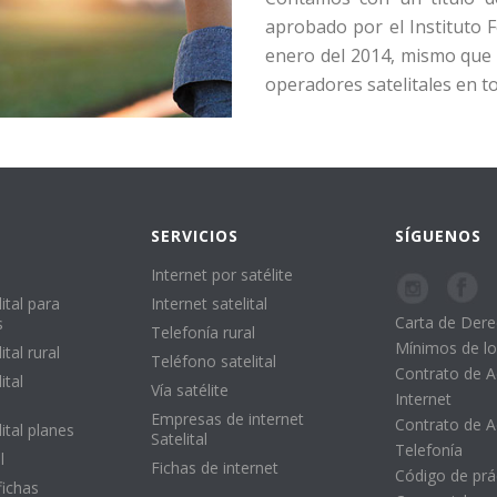
aprobado por el Instituto F
enero del 2014, mismo que n
operadores satelitales en to
SERVICIOS
SÍGUENOS
Internet por satélite
ital para
Internet satelital
Carta de Der
s
Telefonía rural
Mínimos de lo
ital rural
Teléfono satelital
Contrato de 
ital
Vía satélite
Internet
Empresas de internet
Contrato de 
lital planes
Satelital
Telefonía
l
Fichas de internet
Código de prá
fichas