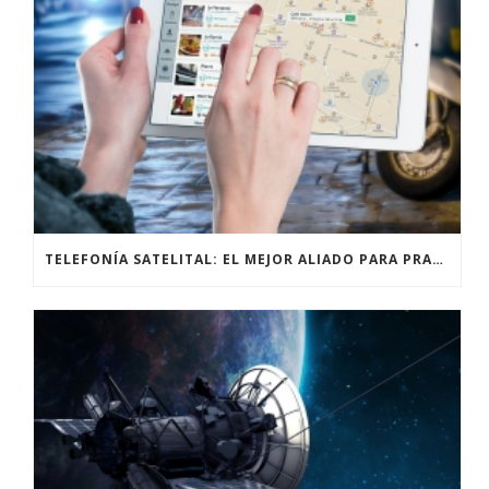
TELEFONÍA SATELITAL: EL MEJOR ALIADO PARA PRACTICANTES DE ALPINISMO