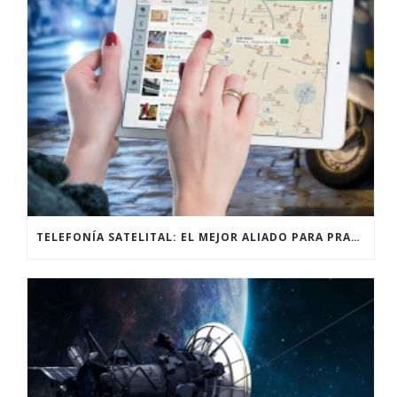
TELEFONÍA SATELITAL: EL MEJOR ALIADO PARA PRACTICANTES DE ALPINISMO