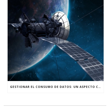
GESTIONAR EL CONSUMO DE DATOS: UN ASPECTO CRUCIAL AL UTILIZAR INTERNET SATELITAL