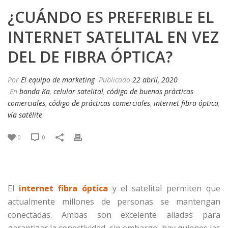
¿CUÁNDO ES PREFERIBLE EL
INTERNET SATELITAL EN VEZ
DEL DE FIBRA ÓPTICA?
Por
El equipo de marketing
Publicado
22 abril, 2020
En
banda Ka
,
celular satelital
,
código de buenas prácticas
comerciales
,
código de prácticas comerciales
,
internet fibra óptica
,
vía satélite
0
0
El
internet fibra óptica
y el satelital permiten que
actualmente millones de personas se mantengan
conectadas. Ambas son excelente aliadas para
garantizar la conectividad, sin embargo, hay quienes las