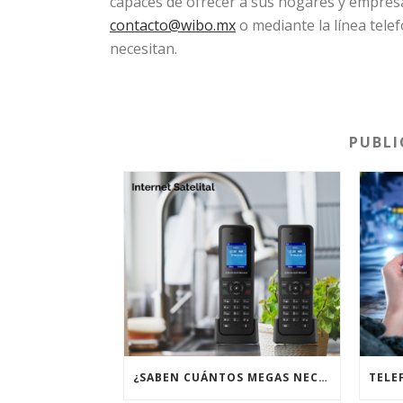
capaces de ofrecer a sus hogares y empres
contacto@wibo.mx
o mediante la línea telef
necesitan.
PUBLI
¿SABEN CUÁNTOS MEGAS NECESITAN SEGÚN SU PERFIL DE USUARIO?