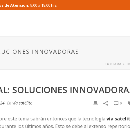
os de Atención:
9:00 a 18:00 hrs
OLUCIONES INNOVADORAS
PORTADA
»
T
AL: SOLUCIONES INNOVADORA
024
En
vía satélite
0
bre este tema sabrán entonces que la tecnología
vía
sateli
urante los últimos años. Esto se debe al extenso repertori