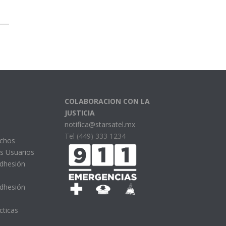
COLABORACION CON LA
JUSTICIA
notifica@starsatel.mx
Tel (449) 333 1234
echos
s Usuarios
Adhesión
Adhesión
cticas