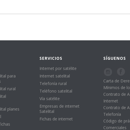
SERVICIOS
SÍGUENOS
Internet por satélite
ital para
Internet satelital
Carta de Der
s
Telefonía rural
Mínimos de lo
ital rural
Teléfono satelital
Contrato de 
ital
Vía satélite
Internet
Empresas de internet
Contrato de 
lital planes
Satelital
Telefonía
l
Fichas de internet
Código de prá
fichas
Comerciales