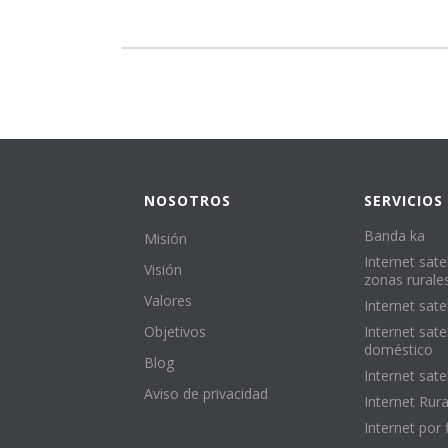
NOSOTROS
SERVICIOS
Banda ka
Misión
Internet satel
Visión
zonas rurale
Valores
Internet satel
Objetivos
Internet satel
doméstico
Blog
Internet sate
Aviso de privacidad
Internet Rura
Internet por 