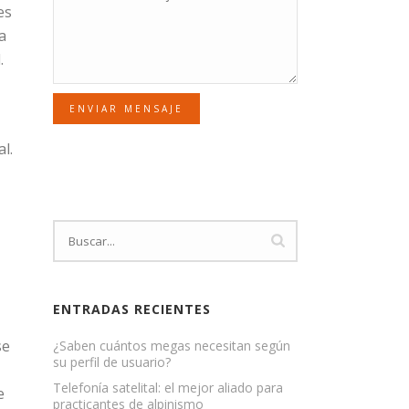
es
a
.
ENVIAR MENSAJE
l.
ENTRADAS RECIENTES
se
¿Saben cuántos megas necesitan según
su perfil de usuario?
Telefonía satelital: el mejor aliado para
e
practicantes de alpinismo