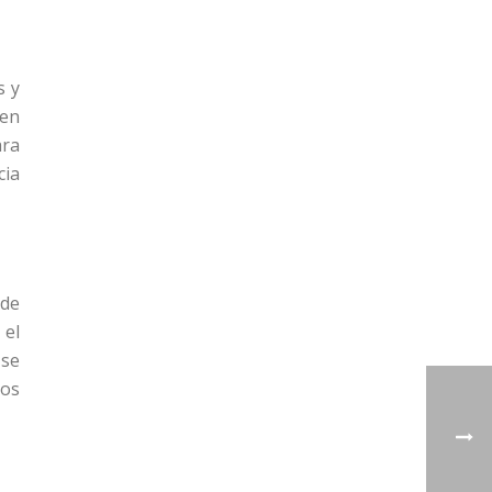
s y
 en
ara
cia
 de
 el
 se
tos