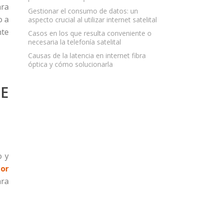
ara
Gestionar el consumo de datos: un
o a
aspecto crucial al utilizar internet satelital
nte
Casos en los que resulta conveniente o
necesaria la telefonía satelital
Causas de la latencia en internet fibra
óptica y cómo solucionarla
DE
o y
por
ara