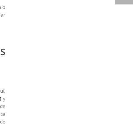
n o
ear
S
uí,
)
y
ede
sca
 de