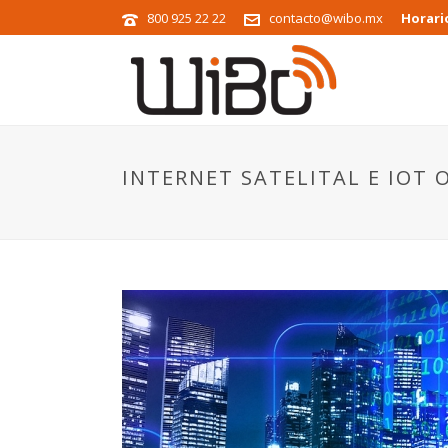
800 925 22 22
contacto@wibo.mx
Horari
INTERNET SATELITAL E IOT