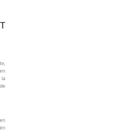
OT
te,
sen
 la
 de
den
ién