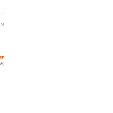
 de
los
 en
55)