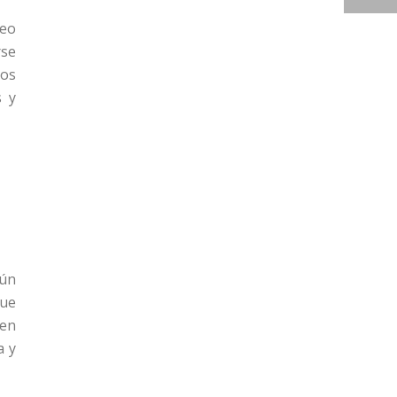
reo
rse
ios
s y
gún
que
 en
a y