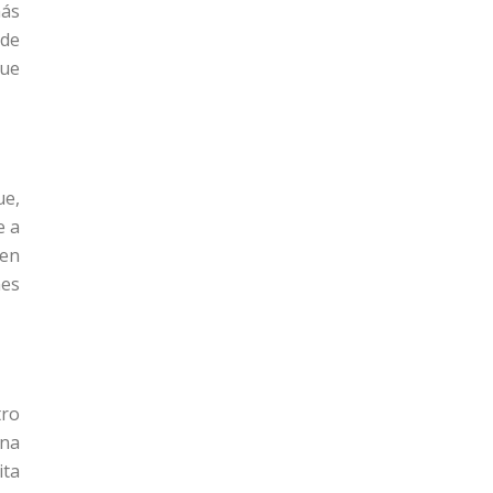
más
sde
que
ue,
e a
 en
nes
tro
ena
ita