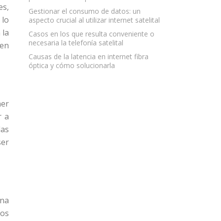
es,
Gestionar el consumo de datos: un
 lo
aspecto crucial al utilizar internet satelital
 la
Casos en los que resulta conveniente o
necesaria la telefonía satelital
ten
Causas de la latencia en internet fibra
óptica y cómo solucionarla
ner
r a
las
ser
ona
dos