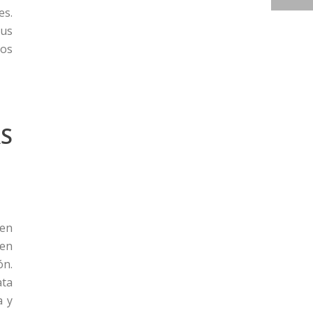
es.
sus
cos
S
 en
 en
ón.
ata
a y