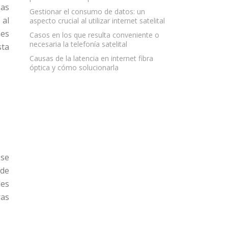
eas
Gestionar el consumo de datos: un
 al
aspecto crucial al utilizar internet satelital
nes
Casos en los que resulta conveniente o
necesaria la telefonía satelital
sta
Causas de la latencia en internet fibra
óptica y cómo solucionarla
 se
 de
des
ras