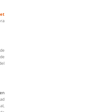
net
bra
 de
 de
del
 en
ead
al,