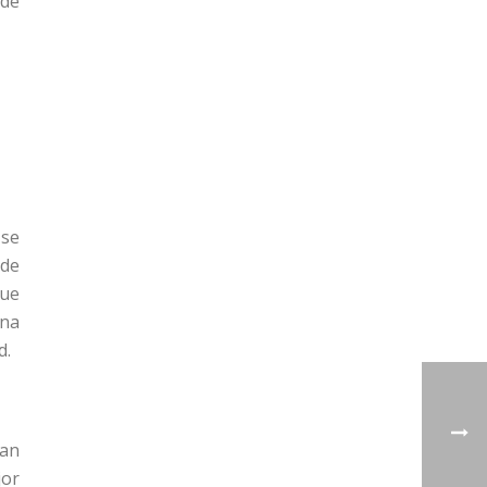
 de
 se
 de
que
una
d.
dan
jor