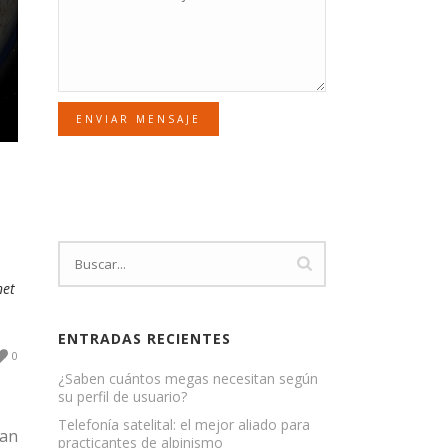
ENVIAR MENSAJE
net
ENTRADAS RECIENTES
0
¿Saben cuántos megas necesitan según
su perfil de usuario?
Telefonía satelital: el mejor aliado para
zan
practicantes de alpinismo