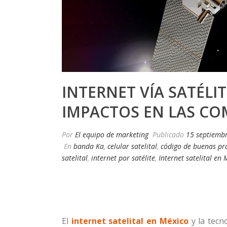
INTERNET VÍA SATÉLI
IMPACTOS EN LAS C
Por
El equipo de marketing
Publicado
15 septiemb
En
banda Ka
,
celular satelital
,
código de buenas prá
satelital
,
internet por satélite
,
Internet satelital en
El
internet satelital en México
y la tecn