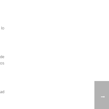
 lo
 de
mos
dad