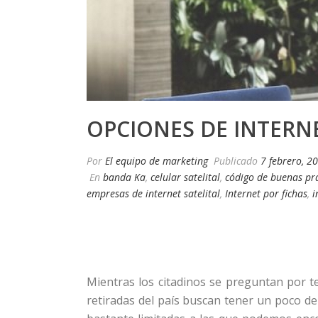
OPCIONES DE INTERN
Por
El equipo de marketing
Publicado
7 febrero, 2
En
banda Ka
,
celular satelital
,
código de buenas prá
empresas de internet satelital
,
Internet por fichas
,
i
Mientras los citadinos se preguntan por t
retiradas del país buscan tener un poco de