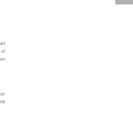
net
 el
ran
ter
 de