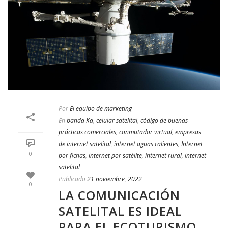
Por
El equipo de marketing
En
banda Ka
,
celular satelital
,
código de buenas
prácticas comerciales
,
conmutador virtual
,
empresas
de internet satelital
,
internet aguas calientes
,
Internet
0
por fichas
,
internet por satélite
,
internet rural
,
internet
satelital
Publicado
21 noviembre, 2022
0
LA COMUNICACIÓN
SATELITAL ES IDEAL
PARA EL ECOTURISMO