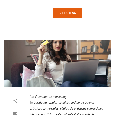
LEER MÁS
Por
El equipo de marketing
En
banda Ka
,
celular satelital
,
código de buenas
prácticas comerciales
,
código de prácticas comerciales
,
Internet por fichas
,
internet satelital
,
vía satélite