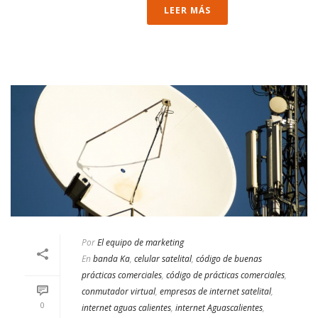
LEER MÁS
Por
El equipo de marketing
En
banda Ka
,
celular satelital
,
código de buenas
prácticas comerciales
,
código de prácticas comerciales
,
conmutador virtual
,
empresas de internet satelital
,
0
internet aguas calientes
,
internet Aguascalientes
,