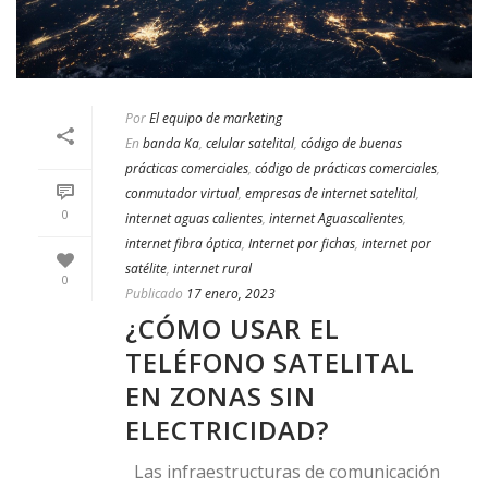
Por
El equipo de marketing
En
banda Ka
,
celular satelital
,
código de buenas
prácticas comerciales
,
código de prácticas comerciales
,
conmutador virtual
,
empresas de internet satelital
,
0
internet aguas calientes
,
internet Aguascalientes
,
internet fibra óptica
,
Internet por fichas
,
internet por
satélite
,
internet rural
0
Publicado
17 enero, 2023
¿CÓMO USAR EL
TELÉFONO SATELITAL
EN ZONAS SIN
ELECTRICIDAD?
Las infraestructuras de comunicación