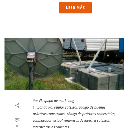
LEER MÁS
Por
El equipo de marketing
En
banda Ka
,
celular satelital
,
código de buenas
prácticas comerciales
,
código de prácticas comerciales
,
conmutador virtual
,
empresas de internet satelital
,
0
internet aguas calientes