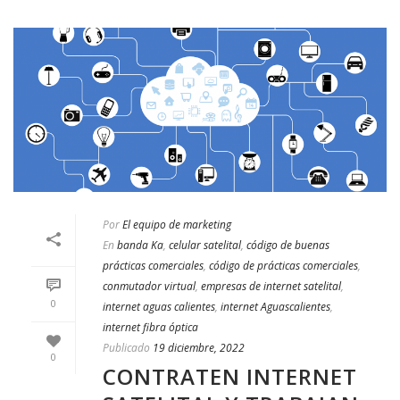
Por
El equipo de marketing
En
banda Ka
,
celular satelital
,
código de buenas
prácticas comerciales
,
código de prácticas comerciales
,
conmutador virtual
,
empresas de internet satelital
,
0
internet aguas calientes
,
internet Aguascalientes
,
internet fibra óptica
Publicado
19 diciembre, 2022
0
CONTRATEN INTERNET