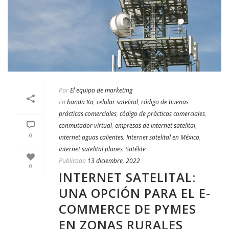
Por
El equipo de marketing
En
banda Ka
,
celular satelital
,
código de buenas
prácticas comerciales
,
código de prácticas comerciales
,
conmutador virtual
,
empresas de internet satelital
,
0
internet aguas calientes
,
Internet satelital en México
,
Internet satelital planes
,
Satélite
Publicado
13 diciembre, 2022
0
INTERNET SATELITAL:
UNA OPCIÓN PARA EL E-
COMMERCE DE PYMES
EN ZONAS RURALES