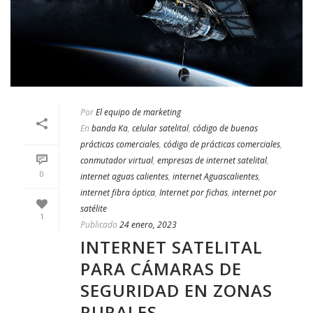
Por
El equipo de marketing
En
banda Ka
,
celular satelital
,
código de buenas
prácticas comerciales
,
código de prácticas comerciales
,
conmutador virtual
,
empresas de internet satelital
,
0
internet aguas calientes
,
internet Aguascalientes
,
internet fibra óptica
,
Internet por fichas
,
internet por
satélite
1
Publicado
24 enero, 2023
INTERNET SATELITAL
PARA CÁMARAS DE
SEGURIDAD EN ZONAS
RURALES